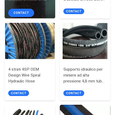
CONTROLLO
SAE 100 R1AT
DI
CONTACT
CONTACT
QUALITÀ
CONTATTICI
NOTIZIE
RICHIEDA
4 strati 4SP OEM
Supporto idraulico per
Design Wire Spiral
miniere ad alta
UNA
Hydraulic Hose
pressione 4,8 mm tubo
CITAZIONE
di gomma intrecciato
CONTACT
CONTACT
MAPPA
DEL