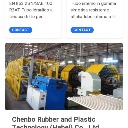
EN 853 2SN/SAE 100
Tubo interno in gomma
R2AT Tubo idraulico a
sintetica resistente
treccia di filo per
all'olio tubo interno a filo
applicazioni edilizie e
intrecciato tubo
agricole
idraulico per prestazioni
CONTACT
CONTACT
durature
Chenbo Rubber and Plastic
Technology (Hebei) Co., Ltd