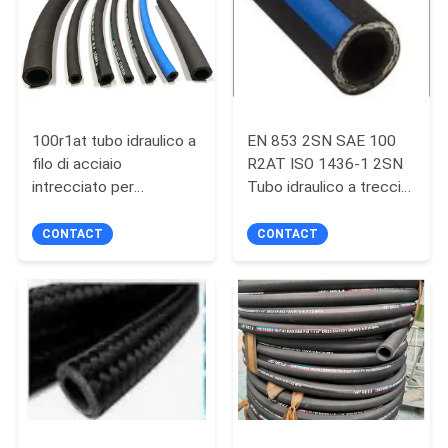
SITO
PRIVACY
POLICY
100r1at tubo idraulico a
EN 853 2SN SAE 100
filo di acciaio
R2AT ISO 1436-1 2SN
intrecciato per
Tubo idraulico a treccia
l'esplorazione del
di filo per fluidi a base di
petrolio
petrolio o acqua
CONTACT
CONTACT